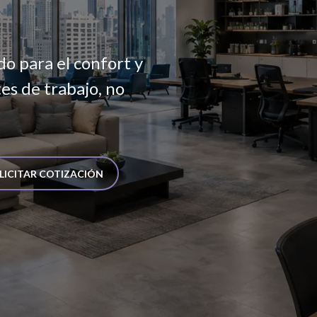
o para el confort y
es de trabajo, no
LICITAR COTIZACI​​ÓN