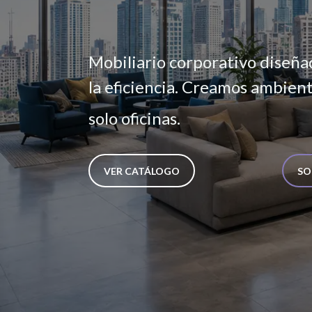
Mobiliario corporativo diseñad
la eficiencia. Creamos ambient
solo oficinas.
VER CATÁLOGO
SO